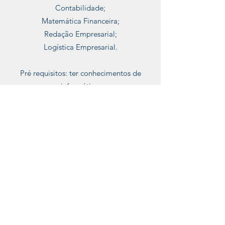
Contabilidade;
Matemática Financeira;
Redação Empresarial;
Logística Empresarial.
Pré requisitos: ter conhecimentos de
informática.
Saiba mais
Supremus
Capacitação Profissiona
l
supremuscp@outlook.com
Tel:
(67) 99893-4526
R. Santa Catarina, 880 - Centro, Sidrolândia -